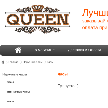
Лучши
заказывай 
оплата при
о магазине
Доставка и Оплата
Главная
Наручные часы
часы
часы
Наручные часы
часы
Тут пусто :(
Винтажные часы
часы