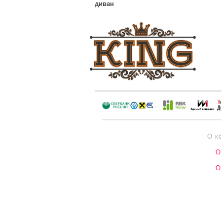
диван
О к
О
О