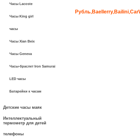
Часы Lacoste
Рубль,Baellerry,Bailini,CarW
Часы King girl
часы
Часы Xian Beix
Часы Geneva
Часы-браслет Iron Samurai
LED часы
Батарейки к часам
Детские часы маяк
Интеллектуальный
термометр для детей
телефоны