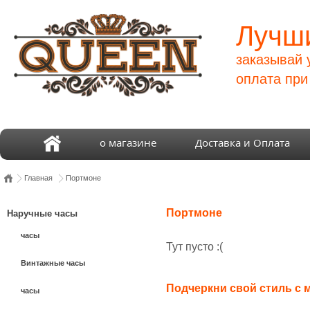
Лучши
заказывай 
оплата при
о магазине
Доставка и Оплата
Главная
Портмоне
Портмоне
Наручные часы
часы
Тут пусто :(
Винтажные часы
Подчеркни свой стиль с
часы