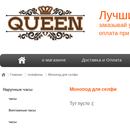
Лучши
заказывай 
оплата при
о магазине
Доставка и Оплата
Главная
телефоны
Монопод для селфи
Монопод для селфи
Наручные часы
часы
Тут пусто :(
Винтажные часы
часы