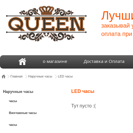
Лучши
заказывай 
оплата при
о магазине
Доставка и Оплата
Главная
Наручные часы
LED часы
LED часы
Наручные часы
часы
Тут пусто :(
Винтажные часы
часы