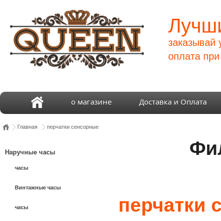
Лучши
заказывай 
оплата при
о магазине
Доставка и Оплата
Главная
перчатки сенсорные
Фи
Наручные часы
часы
Винтажные часы
перчатки 
часы