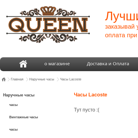
Лучши
заказывай 
оплата при
о магазине
Доставка и Оплата
Главная
Наручные часы
Часы Lacoste
Часы Lacoste
Наручные часы
часы
Тут пусто :(
Винтажные часы
часы